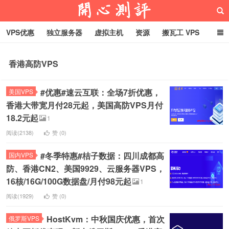
VPS优惠
独立服务器
虚拟主机
资源
搬瓦工 VPS
折腾VPS
真实测评
Hostloc趣闻
域名
香港高防VPS
RackNerd促销套餐
开心VPS测评
#优惠#速云互联：全场7折优惠，
美国VPS
香港大带宽月付28元起，美国高防VPS月付
18.2元起
1
阅读(2138)
赞 (
0
)
#冬季特惠#桔子数据：四川成都高
国内VPS
防、香港CN2、美国9929、云服务器VPS，
16核/16G/100G数据盘/月付98元起
1
阅读(1929)
赞 (
0
)
HostKvm：中秋国庆优惠，首次
俄罗斯VPS