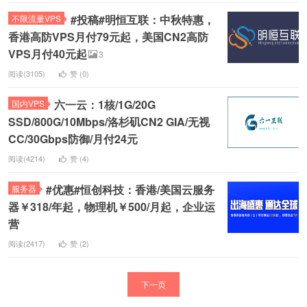
#投稿#明恒互联：中秋特惠，
不限流量VPS
香港高防VPS月付79元起，美国CN2高防
VPS月付40元起
3
阅读(3105)
赞 (
0
)
六一云：1核/1G/20G
国内VPS
SSD/800G/10Mbps/洛杉矶CN2 GIA/无视
CC/30Gbps防御/月付24元
阅读(4214)
赞 (
4
)
#优惠#恒创科技：香港/美国云服务
服务器
器￥318/年起，物理机￥500/月起，企业运
营
阅读(2417)
赞 (
2
)
下一页