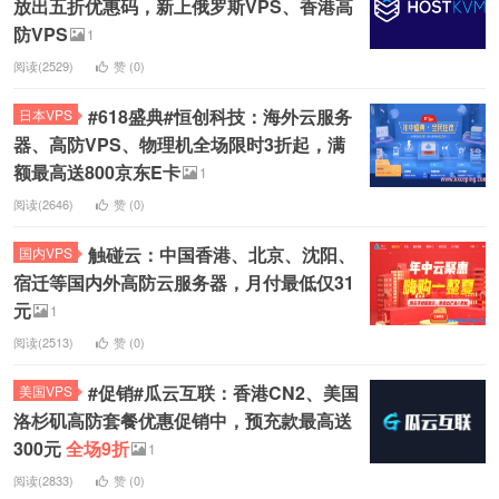
放出五折优惠码，新上俄罗斯VPS、香港高
防VPS
1
阅读(2529)
赞 (
0
)
#618盛典#恒创科技：海外云服务
日本VPS
器、高防VPS、物理机全场限时3折起，满
额最高送800京东E卡
1
阅读(2646)
赞 (
0
)
触碰云：中国香港、北京、沈阳、
国内VPS
宿迁等国内外高防云服务器，月付最低仅31
元
1
阅读(2513)
赞 (
0
)
#促销#瓜云互联：香港CN2、美国
美国VPS
洛杉矶高防套餐优惠促销中，预充款最高送
300元
全场9折
1
阅读(2833)
赞 (
0
)