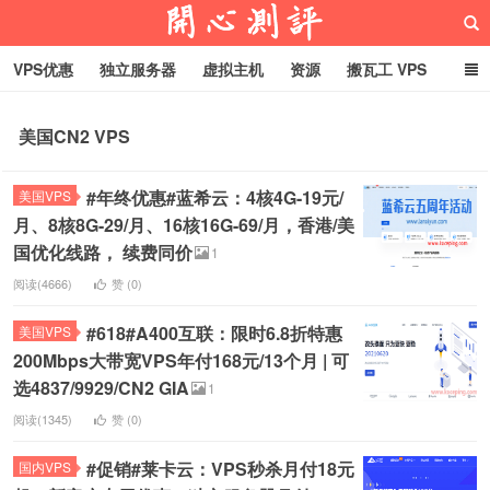
VPS优惠
独立服务器
虚拟主机
资源
搬瓦工 VPS
折腾VPS
真实测评
Hostloc趣闻
域名
美国CN2 VPS
RackNerd促销套餐
开心VPS测评
#年终优惠#蓝希云：4核4G-19元/
美国VPS
月、8核8G-29/月、16核16G-69/月，香港/美
国优化线路， 续费同价
1
阅读(4666)
赞 (
0
)
#618#A400互联：限时6.8折特惠
美国VPS
200Mbps大带宽VPS年付168元/13个月 | 可
选4837/9929/CN2 GIA
1
阅读(1345)
赞 (
0
)
#促销#莱卡云：VPS秒杀月付18元
国内VPS