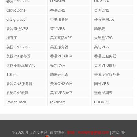
香港CN2 VPS
racknerd
CN2 GIA
CloudCone
香港CN2
美国CN2
cn2 gia vps
香港服务器
便宜美国vps
香港直连VPS
荷兰VPS
腾讯云
搬瓦工
美国高防VPS
大硬盘VPS
美国CN2 VPS
美国服务器
高防VPS
美国vps服务器
香港VPS测评
香港云服务器
美国不限流量VPS
极光KVM
美国VPS推荐
1Gbps
腾讯云秒杀
美国便宜服务器
香港CN2服务器
美国CN2 GIA
国外VPS
香港CN2线路
美国VPS测评
黑色星期五
PacificRack
raksmart
LOCVPS
© 2026
开心VPS测评
百度地图
|
邮箱：kxceping@qq.com
|
津ICP备