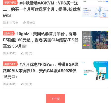
#中秋活动#JGKVM：VPS买一送
美国VPS
二，购买一个月可赠送两个月，提供6折优惠
码
1
阅读(11758)
赞 (
60
)
10gbiz：美国站群首月半价，香港
服务器
E5独服180元起，香港/美国GIA线路VPS低
至$2.36/月
1
阅读(3563)
赞 (
0
)
#八月优惠#PIGYun：香港BGP线
美国VPS
路60M大带宽仅19，美西GIA混AS9929仅
15元
1
阅读(3201)
赞 (
1
)
下一页