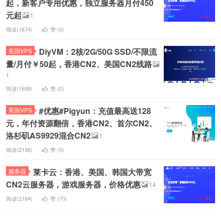
起，新客户专用优惠，独立服务器月付450
元起
1
阅读(1674)
赞 (
0
)
DiyVM：2核/2G/50G SSD/不限流
美国VPS
量/月付￥50起，香港CN2、美国CN2线路
1
阅读(1699)
赞 (
0
)
#优惠#Pigyun：充值最高送128
美国VPS
元，年付资源翻倍，香港CN2、首尔CN2、
洛杉矶AS9929混合CN2
1
阅读(2156)
赞 (
0
)
莱卡云：香港、美国、韩国大带宽
服务器
CN2云服务器，游戏服务器，价格优惠
14
阅读(2184)
赞 (
70
)