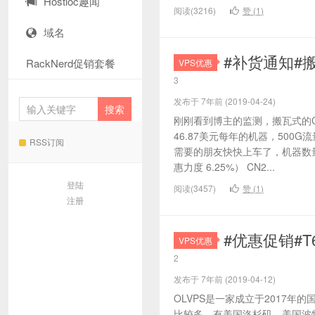
Hostloc趣闻
阅读(3216)
赞 (
1
)
域名
#补货通知#搬
RackNerd促销套餐
VPS优惠
3
发布于 7年前 (2019-04-24)
刚刚看到博主的监测，搬瓦式的C
46.87美元每年的机器，500G
RSS订阅
需要的朋友快快上车了，机器数量不
惠力度 6.25%） CN2...
登陆
阅读(3457)
赞 (
1
)
注册
#优惠促销#
VPS优惠
2
发布于 7年前 (2019-04-12)
OLVPS是一家成立于2017年
比较多，有美国洛杉矶、美国波