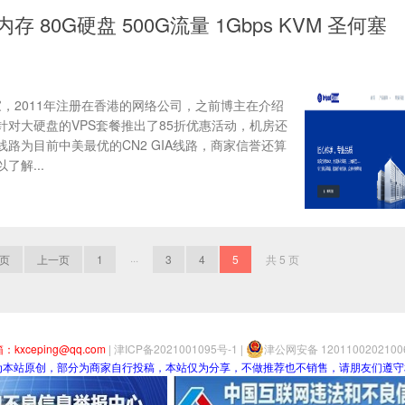
M内存 80G硬盘 500G流量 1Gbps KVM 圣何塞
机商家，2011年注册在香港的网络公司，之前博主在介绍
对大硬盘的VPS套餐推出了85折优惠活动，机房还
路为目前中美最优的CN2 GIA线路，商家信誉还算
解...
页
上一页
1
···
3
4
5
共 5 页
：kxceping@qq.com
|
津ICP备2021001095号-1
|
津公网安备 120110020210
为本站原创，部分为商家自行投稿，本站仅为分享，不做推荐也不销售，请朋友们遵守