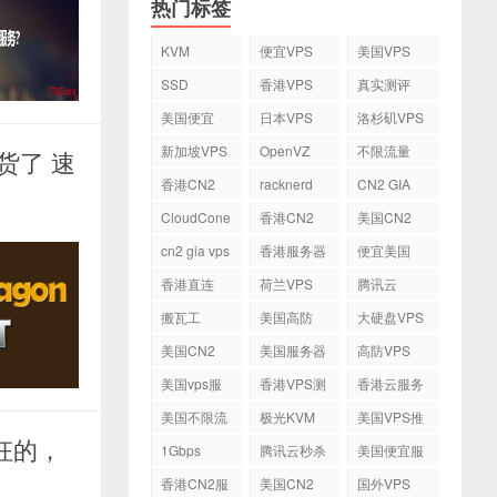
热门标签
KVM
便宜VPS
美国VPS
SSD
香港VPS
真实测评
美国便宜
日本VPS
洛杉矶VPS
VPS
新加坡VPS
OpenVZ
不限流量
货了 速
VPS
香港CN2
racknerd
CN2 GIA
VPS
CloudCone
香港CN2
美国CN2
cn2 gia vps
香港服务器
便宜美国
vps
香港直连
荷兰VPS
腾讯云
VPS
搬瓦工
美国高防
大硬盘VPS
VPS
美国CN2
美国服务器
高防VPS
VPS
美国vps服
香港VPS测
香港云服务
务器
评
器
美国不限流
极光KVM
美国VPS推
量VPS
荐
枉枉的，
1Gbps
腾讯云秒杀
美国便宜服
务器
香港CN2服
美国CN2
国外VPS