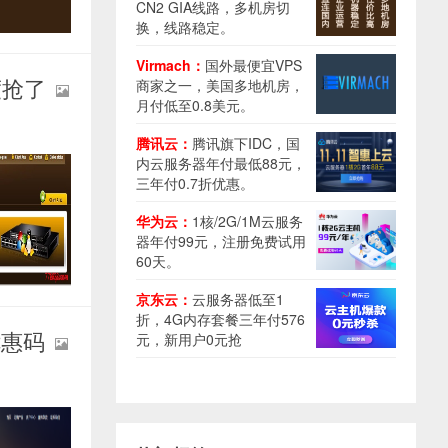
CN2 GIA线路，多机房切
换，线路稳定。
Virmach：
国外最便宜VPS
度抢了
商家之一，美国多地机房，
月付低至0.8美元。
腾讯云：
腾讯旗下IDC，国
内云服务器年付最低88元，
三年付0.7折优惠。
华为云：
1核/2G/1M云服务
器年付99元，注册免费试用
60天。
京东云：
云服务器低至1
折，4G内存套餐三年付576
优惠码
元，新用户0元抢