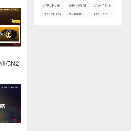
务器
GIA
香港CN2线
美国VPS测
黑色星期五
路
评
PacificRack
raksmart
LOCVPS
杉矶CN2