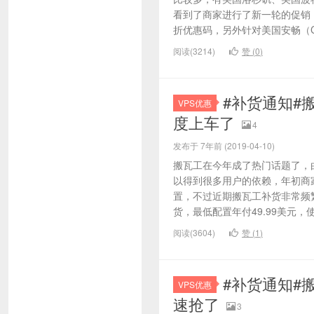
看到了商家进行了新一轮的促销
折优惠码，另外针对美国安畅（CN
阅读(3214)
赞 (
0
)
#补货通知#搬
VPS优惠
度上车了
4
发布于 7年前 (2019-04-10)
搬瓦工在今年成了热门话题了，
以得到很多用户的依赖，年初商家
置，不过近期搬瓦工补货非常频繁
货，最低配置年付49.99美元，使
阅读(3604)
赞 (
1
)
#补货通知#搬
VPS优惠
速抢了
3