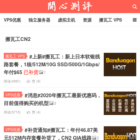
VPS优惠
独立服务器
虚拟主机
资源
搬瓦工 VPS
折腾VPS
真实测评
Hostloc趣闻
域名
搬瓦工CN2
RackNerd促销套餐
开心VPS测评
#上新#搬瓦工：新上日本软银线
搬瓦工 VPS
路套餐，1核/512M/10G SSD/500G/1Gbps/
年付$65
已补货
1
阅读(4587)
赞 (
9
)
#消息#2020年搬瓦工最新优惠码，
VPS优惠
目前值得购买的机型
3
阅读(5715)
赞 (
4
)
#补货通知#搬瓦工：年付46.87美
VPS优惠
元512M内存套餐补货了，CN2 GIA线路
2