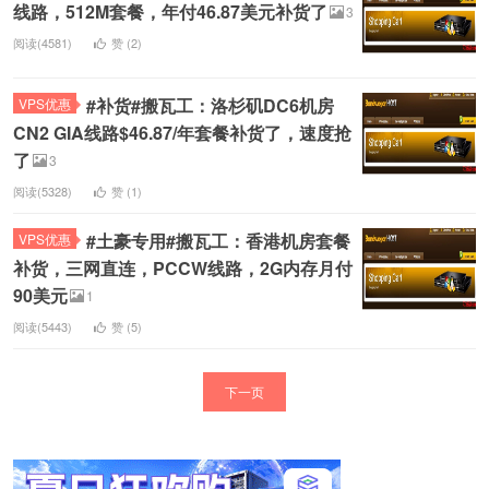
线路，512M套餐，年付46.87美元补货了
3
阅读(4581)
赞 (
2
)
#补货#搬瓦工：洛杉矶DC6机房
VPS优惠
CN2 GIA线路$46.87/年套餐补货了，速度抢
了
3
阅读(5328)
赞 (
1
)
#土豪专用#搬瓦工：香港机房套餐
VPS优惠
补货，三网直连，PCCW线路，2G内存月付
90美元
1
阅读(5443)
赞 (
5
)
下一页