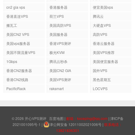
cn2 gia vps
香港服务器
便宜美国vps
香港直连VPS
荷兰VPS
腾讯云
搬瓦工
美国高防VPS
大硬盘VPS
美国CN2 VPS
美国服务器
高防VPS
美国vps服务器
香港VPS测评
香港云服务器
美国不限流量VPS
极光KVM
美国VPS推荐
1Gbps
腾讯云秒杀
美国便宜服务器
香港CN2服务器
美国CN2 GIA
国外VPS
香港CN2线路
美国VPS测评
黑色星期五
PacificRack
raksmart
LOCVPS
© 2026
开心VPS测评
百度地图
|
邮箱：kxceping@qq.com
|
津ICP备
2021001095号-1
|
津公网安备 12011002021006号
|
联系电话：
13821836301