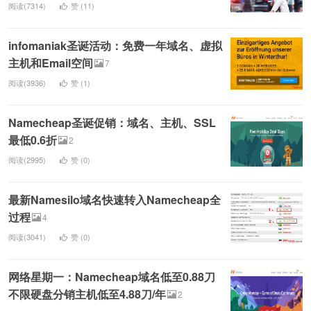
阅读(7314)
赞 (
11
)
infomaniak圣诞活动：免费一年域名、虚拟
主机和Email空间
7
阅读(3936)
赞 (
1
)
Namecheap圣诞促销：域名、主机、SSL
最低0.6折
2
阅读(2995)
赞 (
0
)
最新Namesilo域名快速转入Namecheap全
过程
4
阅读(3041)
赞 (
0
)
网络星期一：Namecheap域名低至0.88刀
不限硬盘分销主机低至4.88刀/年
2