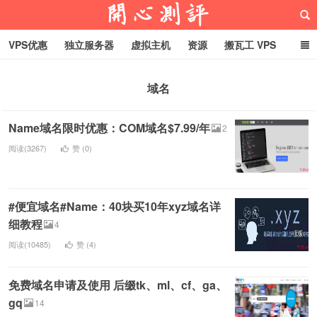
VPS优惠
独立服务器
虚拟主机
资源
搬瓦工 VPS
折腾VPS
真实测评
Hostloc趣闻
域名
域名
RackNerd促销套餐
开心VPS测评
Name域名限时优惠：COM域名$7.99/年
2
阅读(3267)
赞 (
0
)
#便宜域名#Name：40块买10年xyz域名详
细教程
4
阅读(10485)
赞 (
4
)
免费域名申请及使用 后缀tk、ml、cf、ga、
gq
14