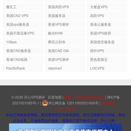
搬瓦工
美国高防VPS
大硬盘VPS
美国CN2 VPS
美国服务器
高防VPS
美国vps服务器
香港VPS测评
香港云服务器
美国不限流量VPS
极光KVM
美国VPS推荐
1Gbps
腾讯云秒杀
美国便宜服务器
香港CN2服务器
美国CN2 GIA
国外VPS
香港CN2线路
美国VPS测评
黑色星期五
PacificRack
raksmart
LOCVPS
© 2026
开心VPS测评
百度地图
|
邮箱：kxceping@qq.com
|
津ICP备
2021001095号-1
|
津公网安备 12011002021006号
|
联系电话：
13821836301
本站文章收集至网络，真实测评部分为本站原创，部分为商家自行投稿，本站
仅为分享，不做推荐也不销售，请朋友们遵守相关法律，开心上网！