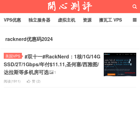
VPS优惠
独立服务器
虚拟主机
资源
搬瓦工 VPS
折腾VPS
真实测评
Hostloc趣闻
域名
racknerd优惠码2024
RackNerd促销套餐
开心VPS测评
#双十一#RackNerd：1核/1G/14G
美国VPS
SSD/2T/1Gbps/年付$11.11,圣何塞/西雅图/
达拉斯等多机房可选
1
阅读(1911)
赞 (
2
)