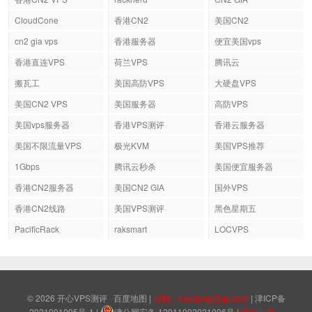
CloudCone
香港CN2
美国CN2
cn2 gia vps
香港服务器
便宜美国vps
香港直连VPS
荷兰VPS
腾讯云
搬瓦工
美国高防VPS
大硬盘VPS
美国CN2 VPS
美国服务器
高防VPS
美国vps服务器
香港VPS测评
香港云服务器
美国不限流量VPS
极光KVM
美国VPS推荐
1Gbps
腾讯云秒杀
美国便宜服务器
香港CN2服务器
美国CN2 GIA
国外VPS
香港CN2线路
美国VPS测评
黑色星期五
PacificRack
raksmart
LOCVPS
© 2026
开心VPS测评
百度地图
|
邮箱：kxceping@qq.com
|
津ICP备
2021001095号-1
|
津公网安备 12011002021006号
|
联系电话：