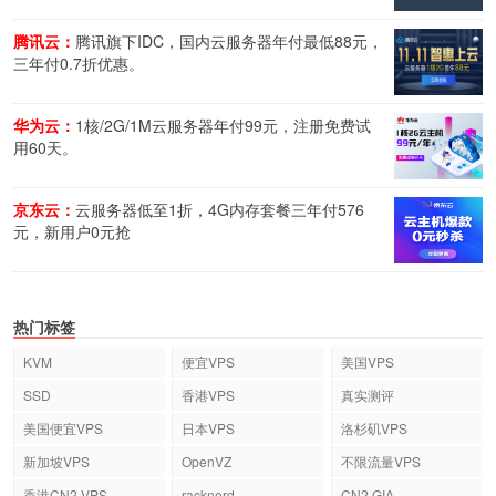
腾讯云：
腾讯旗下IDC，国内云服务器年付最低88元，
三年付0.7折优惠。
华为云：
1核/2G/1M云服务器年付99元，注册免费试
用60天。
京东云：
云服务器低至1折，4G内存套餐三年付576
元，新用户0元抢
热门标签
KVM
便宜VPS
美国VPS
SSD
香港VPS
真实测评
美国便宜VPS
日本VPS
洛杉矶VPS
新加坡VPS
OpenVZ
不限流量VPS
香港CN2 VPS
racknerd
CN2 GIA