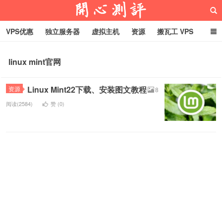
VPS优惠
独立服务器
虚拟主机
资源
搬瓦工 VPS
折腾VPS
真实测评
Hostloc趣闻
域名
linux mint官网
RackNerd促销套餐
开心VPS测评
Linux Mint22下载、安装图文教程
资源
8
阅读(2584)
赞 (
0
)