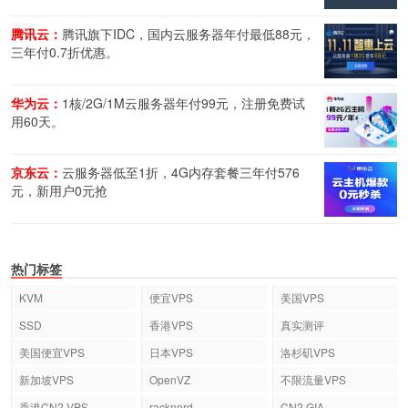
腾讯云：
腾讯旗下IDC，国内云服务器年付最低88元，
三年付0.7折优惠。
华为云：
1核/2G/1M云服务器年付99元，注册免费试
用60天。
京东云：
云服务器低至1折，4G内存套餐三年付576
元，新用户0元抢
热门标签
KVM
便宜VPS
美国VPS
SSD
香港VPS
真实测评
美国便宜VPS
日本VPS
洛杉矶VPS
新加坡VPS
OpenVZ
不限流量VPS
香港CN2 VPS
racknerd
CN2 GIA