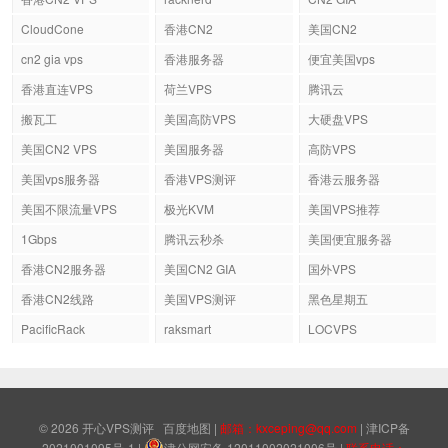
CloudCone
香港CN2
美国CN2
cn2 gia vps
香港服务器
便宜美国vps
香港直连VPS
荷兰VPS
腾讯云
搬瓦工
美国高防VPS
大硬盘VPS
美国CN2 VPS
美国服务器
高防VPS
美国vps服务器
香港VPS测评
香港云服务器
美国不限流量VPS
极光KVM
美国VPS推荐
1Gbps
腾讯云秒杀
美国便宜服务器
香港CN2服务器
美国CN2 GIA
国外VPS
香港CN2线路
美国VPS测评
黑色星期五
PacificRack
raksmart
LOCVPS
© 2026
开心VPS测评
百度地图
|
邮箱：kxceping@qq.com
|
津ICP备
2021001095号-1
|
津公网安备 12011002021006号
|
联系电话：