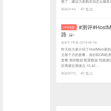
罄了，建议大家购买动态云服务器
阅读(3144)
赞 (
3
)
#测评#Hos
VPS优惠
路
3
发布于 7年前 (2019-09-18)
昨天给大家介绍了HostMem家
元每个月的套餐，洛杉矶QN机
套餐 测评数据 配置数据 性能测试
距离最近测速点 10.42 ...
阅读(8372)
赞 (
1
)