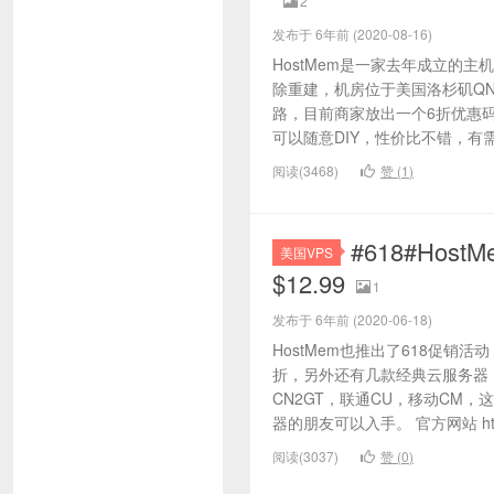
2
发布于 6年前 (2020-08-16)
HostMem是一家去年成立的
除重建，机房位于美国洛杉矶QN
路，目前商家放出一个6折优惠
可以随意DIY，性价比不错，有需
阅读(3468)
赞 (
1
)
#618#Hos
美国VPS
$12.99
1
发布于 6年前 (2020-06-18)
HostMem也推出了618促销
折，另外还有几款经典云服务器，机
CN2GT，联通CU，移动CM
器的朋友可以入手。 官方网站 https
阅读(3037)
赞 (
0
)