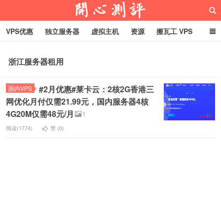
VPS优惠
独立服务器
虚拟主机
资源
搬瓦工 VPS
折腾VPS
真实测评
Hostloc趣闻
域名
浙江服务器租用
RackNerd促销套餐
开心VPS测评
#2月优惠#莱卡云：2核2G香港三
国内VPS
网优化月付仅需21.99元，国内服务器4核
4G20M仅需48元/月
1
阅读(1774)
赞 (
0
)