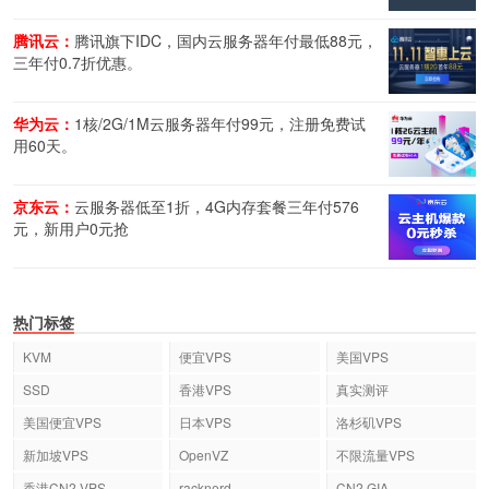
腾讯云：
腾讯旗下IDC，国内云服务器年付最低88元，
三年付0.7折优惠。
华为云：
1核/2G/1M云服务器年付99元，注册免费试
用60天。
京东云：
云服务器低至1折，4G内存套餐三年付576
元，新用户0元抢
热门标签
KVM
便宜VPS
美国VPS
SSD
香港VPS
真实测评
美国便宜VPS
日本VPS
洛杉矶VPS
新加坡VPS
OpenVZ
不限流量VPS
香港CN2 VPS
racknerd
CN2 GIA