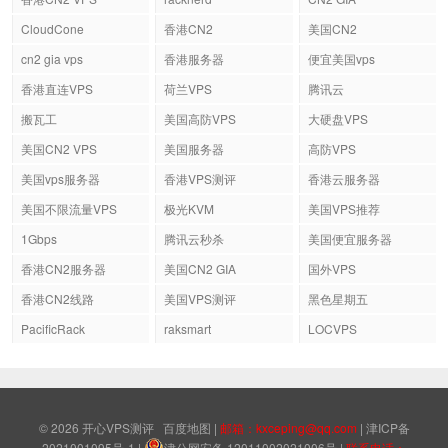
CloudCone
香港CN2
美国CN2
cn2 gia vps
香港服务器
便宜美国vps
香港直连VPS
荷兰VPS
腾讯云
搬瓦工
美国高防VPS
大硬盘VPS
美国CN2 VPS
美国服务器
高防VPS
美国vps服务器
香港VPS测评
香港云服务器
美国不限流量VPS
极光KVM
美国VPS推荐
1Gbps
腾讯云秒杀
美国便宜服务器
香港CN2服务器
美国CN2 GIA
国外VPS
香港CN2线路
美国VPS测评
黑色星期五
PacificRack
raksmart
LOCVPS
© 2026
开心VPS测评
百度地图
|
邮箱：kxceping@qq.com
|
津ICP备
2021001095号-1
|
津公网安备 12011002021006号
|
联系电话：