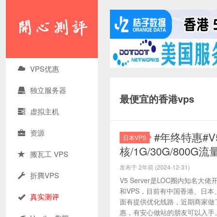
VPS优惠
独立服务器
最便宜的香港vps
虚拟主机
资源
#年终特惠#V
日本VPS
核/1G/30G/800G流
搬瓦工 VPS
发布于 2年前 (2024-12-31)
折腾VPS
V5 Server是LOC圈内知
和VPS，目前有中国香港、日本
真实测评
面有提供优化线路，近期商家做
惠，有安心做站的朋友可以入手。 