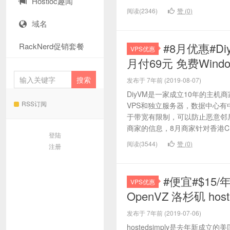
Hostloc趣闻
阅读(2346)
赞 (
0
)
域名
#8月优惠#D
RackNerd促销套餐
VPS优惠
月付69元 免费Wind
发布于 7年前 (2019-08-07)
DiyVM是一家成立10年的主
RSS订阅
VPS和独立服务器，数据中心有
于带宽有限制，可以防止恶意邻
商家的信息，8月商家针对香港CN2
登陆
阅读(3544)
赞 (
0
)
注册
#便宜#$15/年
VPS优惠
OpenVZ 洛杉矶 hoste
发布于 7年前 (2019-07-06)
hostedsimply是去年新成立