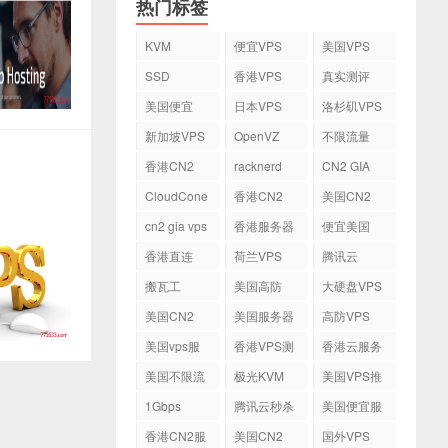
热门标签
KVM
便宜VPS
美国VPS
SSD
香港VPS
真实测评
美国便宜
日本VPS
洛杉矶VPS
VPS
新加坡VPS
OpenVZ
不限流量
VPS
香港CN2
racknerd
CN2 GIA
VPS
CloudCone
香港CN2
美国CN2
cn2 gia vps
香港服务器
便宜美国
vps
香港直连
荷兰VPS
腾讯云
VPS
搬瓦工
美国高防
大硬盘VPS
VPS
美国CN2
美国服务器
高防VPS
VPS
美国vps服
香港VPS测
香港云服务
务器
评
器
美国不限流
极光KVM
美国VPS推
量VPS
荐
1Gbps
腾讯云秒杀
美国便宜服
务器
香港CN2服
美国CN2
国外VPS