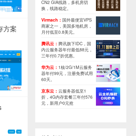
CN2 GIA线路，多机房切
换，线路稳定。
Virmach：
国外最便宜VPS
商家之一，美国多地机房，
内存方案
月付低至0.8美元。
腾讯云：
腾讯旗下IDC，国
内云服务器年付最低88元，
三年付0.7折优惠。
华为云：
1核/2G/1M云服务
器年付99元，注册免费试用
60天。
京东云：
云服务器低至1
折，4G内存套餐三年付576
元，新用户0元抢
s