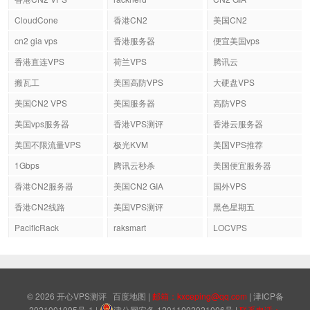
CloudCone
香港CN2
美国CN2
cn2 gia vps
香港服务器
便宜美国vps
香港直连VPS
荷兰VPS
腾讯云
搬瓦工
美国高防VPS
大硬盘VPS
美国CN2 VPS
美国服务器
高防VPS
美国vps服务器
香港VPS测评
香港云服务器
美国不限流量VPS
极光KVM
美国VPS推荐
1Gbps
腾讯云秒杀
美国便宜服务器
香港CN2服务器
美国CN2 GIA
国外VPS
香港CN2线路
美国VPS测评
黑色星期五
PacificRack
raksmart
LOCVPS
© 2026
开心VPS测评
百度地图
|
邮箱：kxceping@qq.com
|
津ICP备
2021001095号-1
|
津公网安备 12011002021006号
|
联系电话：