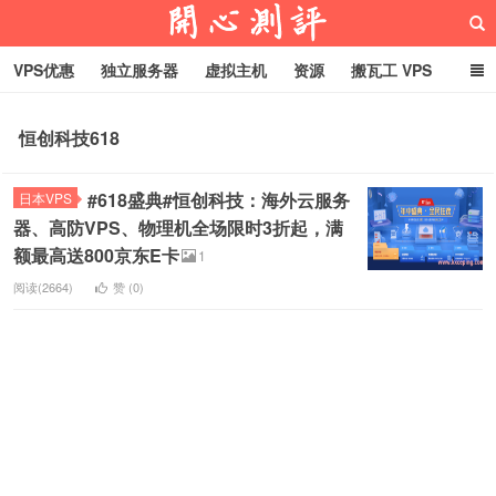
VPS优惠
独立服务器
虚拟主机
资源
搬瓦工 VPS
折腾VPS
真实测评
Hostloc趣闻
域名
恒创科技618
RackNerd促销套餐
开心VPS测评
#618盛典#恒创科技：海外云服务
日本VPS
器、高防VPS、物理机全场限时3折起，满
额最高送800京东E卡
1
阅读(2664)
赞 (
0
)