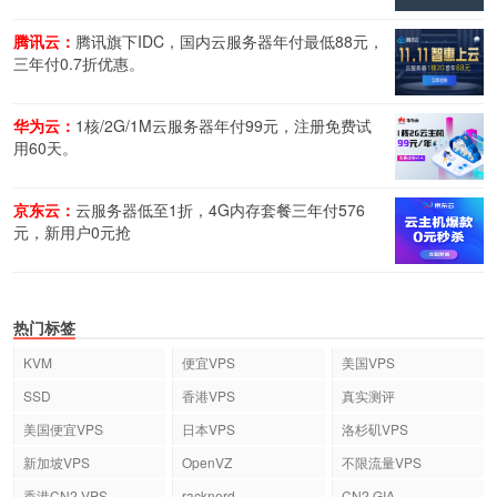
腾讯云：
腾讯旗下IDC，国内云服务器年付最低88元，
三年付0.7折优惠。
华为云：
1核/2G/1M云服务器年付99元，注册免费试
用60天。
京东云：
云服务器低至1折，4G内存套餐三年付576
元，新用户0元抢
热门标签
KVM
便宜VPS
美国VPS
SSD
香港VPS
真实测评
美国便宜VPS
日本VPS
洛杉矶VPS
新加坡VPS
OpenVZ
不限流量VPS
香港CN2 VPS
racknerd
CN2 GIA