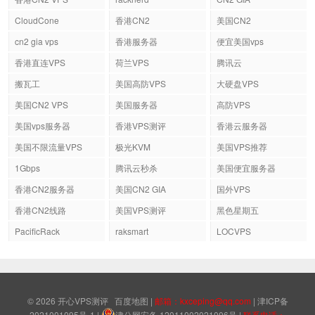
CloudCone
香港CN2
美国CN2
cn2 gia vps
香港服务器
便宜美国vps
香港直连VPS
荷兰VPS
腾讯云
搬瓦工
美国高防VPS
大硬盘VPS
美国CN2 VPS
美国服务器
高防VPS
美国vps服务器
香港VPS测评
香港云服务器
美国不限流量VPS
极光KVM
美国VPS推荐
1Gbps
腾讯云秒杀
美国便宜服务器
香港CN2服务器
美国CN2 GIA
国外VPS
香港CN2线路
美国VPS测评
黑色星期五
PacificRack
raksmart
LOCVPS
© 2026
开心VPS测评
百度地图
|
邮箱：kxceping@qq.com
|
津ICP备
2021001095号-1
|
津公网安备 12011002021006号
|
联系电话：