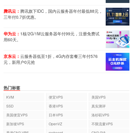
腾讯云：
腾讯旗下IDC，国内云服务器年付最低88元，
三年付0.7折优惠。
华为云：
1核/2G/1M云服务器年付99元，注册免费试
用60天。
京东云：
云服务器低至1折，4G内存套餐三年付576
元，新用户0元抢
热门标签
KVM
便宜VPS
美国VPS
SSD
香港VPS
真实测评
美国便宜VPS
日本VPS
洛杉矶VPS
新加坡VPS
OpenVZ
不限流量VPS
香港CN2 VPS
racknerd
CN2 GIA