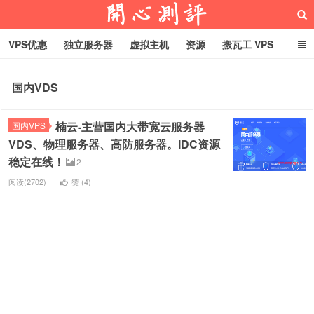
VPS优惠
独立服务器
虚拟主机
资源
搬瓦工 VPS
折腾VPS
真实测评
Hostloc趣闻
域名
国内VDS
RackNerd促销套餐
开心VPS测评
楠云-主营国内大带宽云服务器
国内VPS
VDS、物理服务器、高防服务器。IDC资源
稳定在线！
2
阅读(2702)
赞 (
4
)