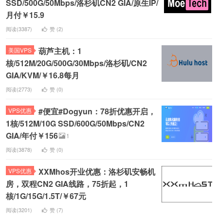
SSD/500G/50Mbps/洛杉矶CN2 GIA/原生IP/
月付￥15.9
阅读(3387)
赞 (
2
)
葫芦主机：1
美国VPS
核/512M/20G/500G/30Mbps/洛杉矶/CN2
GIA/KVM/￥16.8每月
阅读(2773)
赞 (
0
)
#便宜#Dogyun：78折优惠开启，
VPS优惠
1核/512M/10G SSD/600G/50Mbps/CN2
GIA/年付￥156
1
阅读(3878)
赞 (
0
)
XXMhos开业优惠：洛杉矶安畅机
VPS优惠
房，双程CN2 GIA线路，75折起，1
核/1G/15G/1.5T/￥67元
阅读(3201)
赞 (
7
)