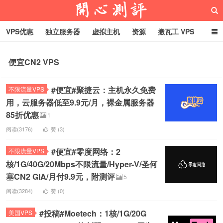
VPS优惠
独立服务器
虚拟主机
资源
搬瓦工 VPS
折腾VPS
真实测评
Hostloc趣闻
域名
便宜CN2 VPS
RackNerd促销套餐
开心VPS测评
#便宜#聚捷云：主机永久免费
不限流量VPS
用，云服务器低至9.9元/月，裸金属服务器
85折优惠
1
阅读(3176)
赞 (
3
)
#便宜#零度网络：2
不限流量VPS
核/1G/40G/20Mbps不限流量/Hyper-V/圣何
塞CN2 GIA/月付9.9元，附测评
5
阅读(3284)
赞 (
0
)
#投稿#Moetech：1核/1G/20G
美国VPS