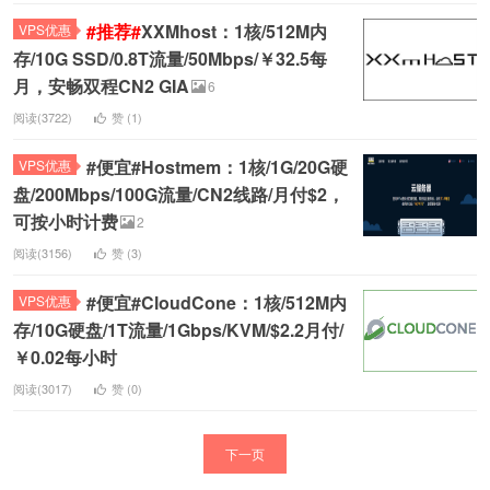
#推荐#
XXMhost：1核/512M内
VPS优惠
存/10G SSD/0.8T流量/50Mbps/￥32.5每
月，安畅双程CN2 GIA
6
阅读(3722)
赞 (
1
)
#便宜#Hostmem：1核/1G/20G硬
VPS优惠
盘/200Mbps/100G流量/CN2线路/月付$2，
可按小时计费
2
阅读(3156)
赞 (
3
)
#便宜#CloudCone：1核/512M内
VPS优惠
存/10G硬盘/1T流量/1Gbps/KVM/$2.2月付/
￥0.02每小时
阅读(3017)
赞 (
0
)
下一页